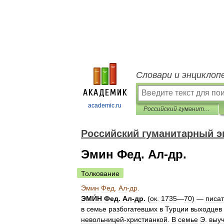
Словари и энциклоп
academic.ru
Российский гуманитарный энциклопедический словарь
Российский гуманитарный э
Эмин Фед. Ал-др.
Толкование
Эмин
Фед
.
Ал
-
др
.
ЭМИ́Н
Фед
.
Ал
-
др
.
(
ок
.
1735
—
70
) —
писа
в
семье
разбогатевших
в
Турции
выходцев
невольницей
-
христианкой
.
В
семье
Э
.
выу