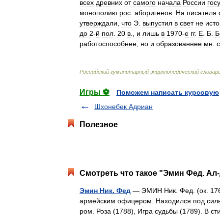
всех
древних
от
самого
начала
России
гос
монополию
рос
.
аборигенов
.
На
писателя
утверждали
,
что
Э
.
выпустил
в
свет
не
ист
до
2
-
й
пол
.
20
в
.,
и
лишь
в
1970
-
е
гг
.
Е
.
Б
.
Б
работоспособнее
,
но
и
образованнее
мн
.
Российский
гуманитарный
энциклопедический
словар
Игры ⚽
Поможем написать курсовую
Шхонебек Адриан
Полезное
Смотреть что такое "Эмин Фед. Ал-
Эмин Ник. Фед
— ЭМИН Ник. Фед. (ок. 176
армейским офицером. Находился под силь
ром. Роза (1788), Игра судьбы (1789). В