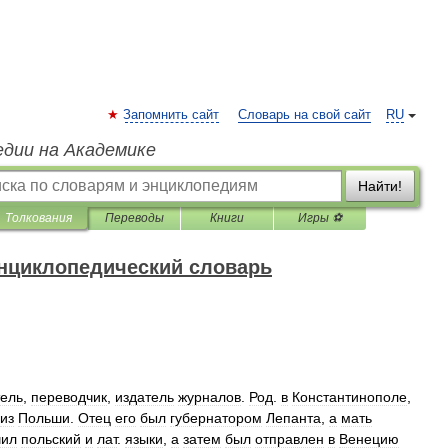
Запомнить сайт
Словарь на свой сайт
RU
едии на Академике
Найти!
Толкования
Переводы
Книги
Игры ⚽
нциклопедический словарь
тель
,
переводчик
,
издатель
журналов
.
Род
.
в
Константинополе
,
из
Польши
.
Отец
его
был
губернатором
Лепанта
,
а
мать
чил
польский
и
лат
.
языки
,
а
затем
был
отправлен
в
Венецию