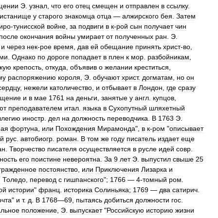
щении
Э
.
узнал
,
что
его
отец
смещен
и
отправлен
в
ссылку
.
истанище
у
старого
знакомца
отца
—
алжирского
бея
.
Затем
иро
-
тунисской
войне
,
за
подвиги
в
к
-
рой
сын
получает
чин
после
окончания
войны
умирает
от
полученных
ран
.
Э
.
и
через
нек
-
рое
время
,
дав
ей
обещание
принять
христ
-
во
,
ями
.
Однако
по
дороге
попадает
в
плен
к
мор
.
разбойникам
,
скую
крепость
,
откуда
,
объявив
о
желании
креститься
,
му
распоряжению
короля
,
Э
.
обучают
христ
.
догматам
,
но
он
сердцу
,
нежели
католичество
,
и
отбывает
в
Лондон
,
где
сразу
ещение
и
в
мае
1761
на
деньги
,
занятые
у
англ
.
купцов
,
ют
преподавателем
итал
.
языка
в
Сухопутный
шляхетный
ллегию
иностр
.
дел
на
должность
переводчика
.
В
1763
Э
.
ная
фортуна
,
или
Похождения
Мирамонда
",
в
к
-
ром
"
описывает
й
рус
.
автобиогр
.
роман
.
В
том
же
году
писатель
издает
еще
ан
.
Творчество
писателя
осуществляется
в
русле
идей
совр
.
ность
его
поистине
невероятна
.
За
9
лет
Э
.
выпустил
свыше
25
гражденное
постоянство
,
или
Приключения
Лизарка
и
е
Толедо
,
перевод
с
гишпанского
";
1766
—
4
-
томный
ром
.
ой
истории
"
франц
.
историка
Солиньяка
;
1769
—
два
сатирич
.
очта
"
и
т
.
д
.
В
1768
—
69
,
пытаясь
добиться
должности
гос
.
льное
положение
,
Э
.
выпускает
"
Российскую
историю
жизни