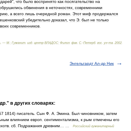
ударей
",
что
было
воспринято
как
посягательство
на
обрушились
обвинения
в
неточностях
,
современники
орию
,
а
всего
лишь
очередной
роман
.
Этот
миф
продержался
ешенковский
убедительно
доказал
,
что
Э
.
был
не
только
своих
современников
.
ь
. —
М
.
:
Гуманит
.
изд
.
центр
ВЛАДОС:
Филол
.
фак
.
С
.-
Петерб
.
гос
.
ун
-
та
.
2002
.
Энгельгардт Ал-др Ник
др." в других словарях:
7 1814) писатель. Сын Ф. А. Эмина. Был чиновником, затем
ным влиянием европ. сентиментализма, к рым отмечены его
 стихотв. сб. Подражания древним… …
Российский гуманитарный