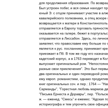
для
продолжения
образования
.
По
возвра
Был
устроен
побег
,
и
вся
семья
находит
пр
юный
Э
.
с
отцом
принимают
участие
в
алж
кавалерийского
полковника
,
а
отец
вскоре
возвращается
к
матери
в
Константинополь
отправляется
в
Европу
торговать
пряност
оказывается
на
галере
,
бежит
в
португаль
отправляется
в
Лиссабон
.
Здесь
,
по
лично
заявляет
,
что
православие
ему
больше
по
является
к
рус
.
посланнику
,
принимает
кр
приезжает
в
Пб
.
В
том
же
году
его
назнача
кадетский
корпус
,
а
в
1763
переводят
в
Ко
выпускает
оригинальный
ром
. "
Непостоян
разные
свои
приключения
".
Это
был
первы
два
оригинальных
и
один
переводной
ром
ему
европ
.
романистики
,
однако
продуктив
книг
оригинальных
соч
.
и
пер
.
:
1764
— "
На
Сарманды
", "
Горестная
любовь
маркиза
д
"
Письма
Ернеста
и
Доравры
",
пер
. "
Польск
ж
. —
еженед
. "
Смесь
"
и
ежемес
. "
Адская
п
историографа
и
тем
упрочить
свое
официа